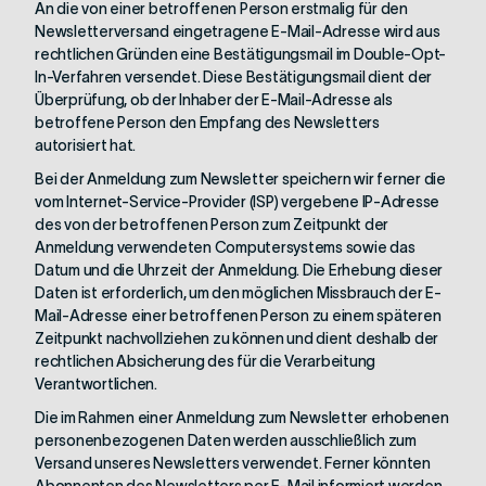
An die von einer betroffenen Person erstmalig für den
Newsletterversand eingetragene E-Mail-Adresse wird aus
rechtlichen Gründen eine Bestätigungsmail im Double-Opt-
In-Verfahren versendet. Diese Bestätigungsmail dient der
Überprüfung, ob der Inhaber der E-Mail-Adresse als
betroffene Person den Empfang des Newsletters
autorisiert hat.
Bei der Anmeldung zum Newsletter speichern wir ferner die
vom Internet-Service-Provider (ISP) vergebene IP-Adresse
des von der betroffenen Person zum Zeitpunkt der
Anmeldung verwendeten Computersystems sowie das
Datum und die Uhrzeit der Anmeldung. Die Erhebung dieser
Daten ist erforderlich, um den möglichen Missbrauch der E-
Mail-Adresse einer betroffenen Person zu einem späteren
Zeitpunkt nachvollziehen zu können und dient deshalb der
rechtlichen Absicherung des für die Verarbeitung
Verantwortlichen.
Die im Rahmen einer Anmeldung zum Newsletter erhobenen
personenbezogenen Daten werden ausschließlich zum
Versand unseres Newsletters verwendet. Ferner könnten