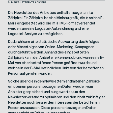
6. NEWSLETTER-TRACKING
Die Newsletter des Anbieters enthalten sogenannte
Zählpixel. Ein Zählpixel ist eine Miniaturgrafik, die in solche E-
Mails eingebettet wird, die im HTML-Format versendet
werden, um eine Logdatei-Aufzeichnung und eine
Logdatei-Analyse zu ermöglichen.
Dadurch kann eine statistische Auswertung des Erfolges
oder Misserfolges von Online-Marketing-Kampagnen
durchgeführt werden. Anhand des eingebetteten
Zählpixels kann der Anbieter erkennen, ob und wann eine E-
Mail von einer betroffenen Person geöffnet wurde und
welche in der E-Mail befindlichen Links von der betroffenen
Person aufgerufen wurden.
Solche über die in den Newslettern enthaltenen Zählpixel
erhobenen personenbezogenen Daten werden vom
Anbieter gespeichert und ausgewertet, um den
Newsletterversand zu optimieren und den Inhalt zukünftiger
Newsletter noch besser den Interessen der betroffenen
Person anzupassen. Diese personenbezogenen Daten