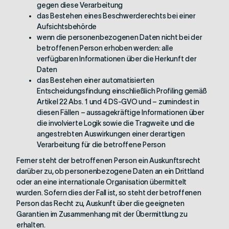
gegen diese Verarbeitung
das Bestehen eines Beschwerderechts bei einer
Aufsichtsbehörde
wenn die personenbezogenen Daten nicht bei der
betroffenen Person erhoben werden: alle
verfügbaren Informationen über die Herkunft der
Daten
das Bestehen einer automatisierten
Entscheidungsfindung einschließlich Profiling gemäß
Artikel 22 Abs. 1 und 4 DS-GVO und – zumindest in
diesen Fällen – aussagekräftige Informationen über
die involvierte Logik sowie die Tragweite und die
angestrebten Auswirkungen einer derartigen
Verarbeitung für die betroffene Person
Ferner steht der betroffenen Person ein Auskunftsrecht
darüber zu, ob personenbezogene Daten an ein Drittland
oder an eine internationale Organisation übermittelt
wurden. Sofern dies der Fall ist, so steht der betroffenen
Person das Recht zu, Auskunft über die geeigneten
Garantien im Zusammenhang mit der Übermittlung zu
erhalten.