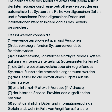
Die Internetseite des Anbieters erfasst mit jedem Aufruf
der Internetseite durch eine betroffene Person oder ein
automatisiertes System eine Reihe von allgemeinen Daten
und Informationen. Diese allgemeinen Daten und
Informationen werden in den Logfiles des Servers
gespeichert.
Erfasst werden können die:
(1) verwendeten Browsertypen und Versionen
(2) das vom zugreifenden System verwendete
Betriebssystem
(3) die Internetseite, von welcher ein zugreifendes System
auf unsere Internetseite gelangt (sogenannter Referrer)
(4) die Unterwebseiten, welche über ein zugreifendes
System auf unserer Internetseite angesteuert werden
(5) das Datum und die Uhrzeit eines Zugriffs auf die
Internetseite
(6) eine Internet-Protokoll-Adresse (IP-Adresse)
(7) der Internet-Service-Provider des zugreifenden
Systems
(8) sonstige ähnliche Daten und Informationen, die der
Gefahrenabwehr im Falle von Angriffen auf unsere