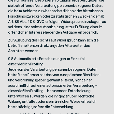
die sich aus ihrer besonderen Situation ergeben, gegen die
sie betreffende Verarbeitung personenbezogener Daten,
die beim Anbieter zu wissenschaftlichen oder historischen
Forschungszwecken oder zu statistischen Zwecken gemäß
Art. 89 Abs. 1 DS-GVO erfolgen, Widerspruch einzulegen, es
sei denn, eine solche Verarbeitung ist zur Erfüllung einer im
öffentlichen Interesse liegenden Aufgabe erforderlich.
Zur Ausübung des Rechts auf Widerspruch kann sich die
betroffene Person direkt an jeden Mitarbeiter des
Anbieters wenden.
9.8 Automatisierte Entscheidungen im Einzelfall
einschließlich Profiling
Jede von der Verarbeitung personenbezogener Daten
betroffene Person hat das vom europäischen Richtlinien-
und Verordnungsgeber gewährte Recht, nicht einer
ausschließlich auf einer automatisierten Verarbeitung –
einschließlich Profiling – beruhenden Entscheidung
unterworfen zu werden, die ihr gegenüber rechtliche
Wirkung entfaltet oder sie in ähnlicher Weise erheblich
beeinträchtigt, sofern die Entscheidung